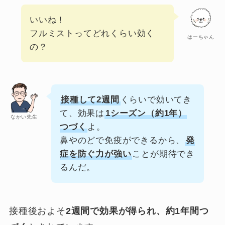
いいね！
フルミストってどれくらい効く
はーちゃん
の？
接種して2週間
くらいで効いてき
て、効果は
1シーズン（約1年）
なかい先生
つづく
よ。
鼻やのどで免疫ができるから、
発
症を防ぐ力が強い
ことが期待でき
るんだ。
接種後およそ
2週間で効果が得られ、約1年間つ