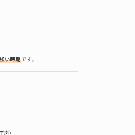
強い時期
です。
笛声）。