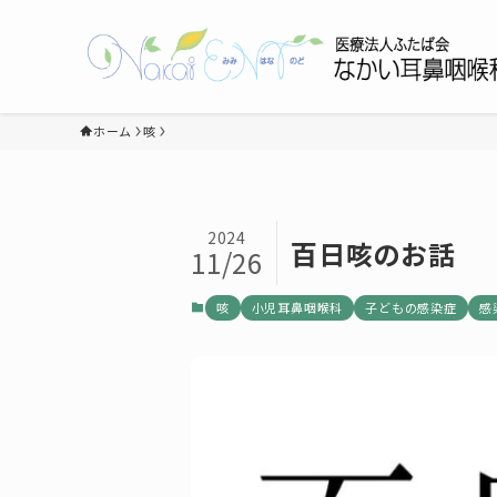
ホーム
咳
2024
百日咳のお話
11/26
咳
小児耳鼻咽喉科
子どもの感染症
感