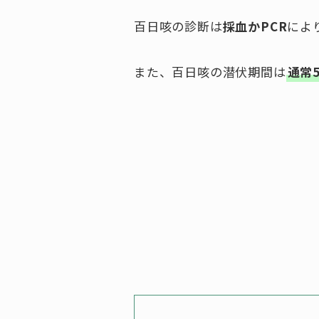
百日咳の診断は
採血かPCR
によ
また、百日咳の潜伏期間は
通常