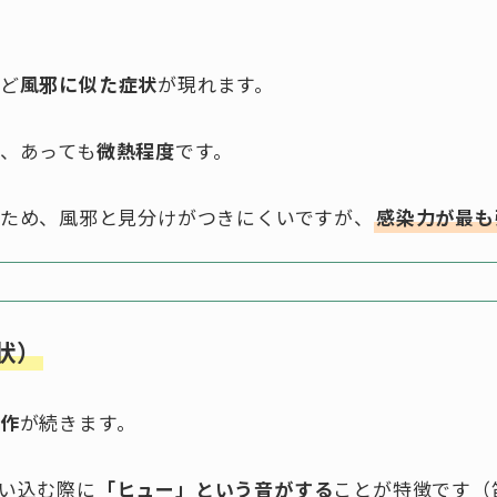
など
風邪に似た症状
が現れます。
か、あっても
微熱程度
です。
いため、風邪と見分けがつきにくいですが、
感染力が最も
状）
作
が続きます。
吸い込む際に
「ヒュー」という音がする
ことが特徴です（