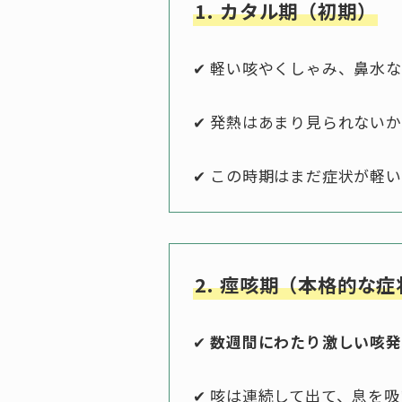
1. カタル期（初期）
✔ 軽い咳やくしゃみ、鼻水
✔ 発熱はあまり見られない
✔ この時期はまだ症状が軽
2. 痙咳期（本格的な症
✔
数週間にわたり激しい咳発
✔ 咳は連続して出て、息を