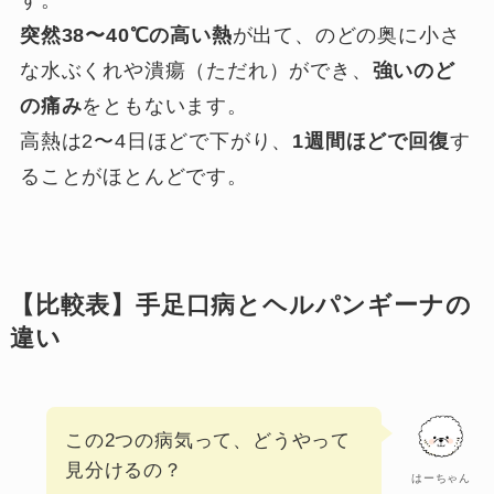
突然38〜40℃の高い熱
が出て、のどの奥に小さ
な水ぶくれや潰瘍（ただれ）ができ、
強いのど
の痛み
をともないます。
高熱は2〜4日ほどで下がり、
1週間ほどで回復
す
ることがほとんどです。
【比較表】手足口病とヘルパンギーナの
違い
この2つの病気って、どうやって
見分けるの？
はーちゃん