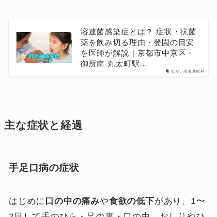
溶連菌感染症とは？ 症状・抗菌
薬を飲み切る理由・登園の目安
を医師が解説｜京都市中京区・
御所南 丸太町駅…
なかい耳鼻咽喉科
主な症状と経過
手足口病の症状
はじめに
口の中の痛み
や
食欲の低下
があり、1〜
2日して手のひら・足の裏・口の中、おしりやひ