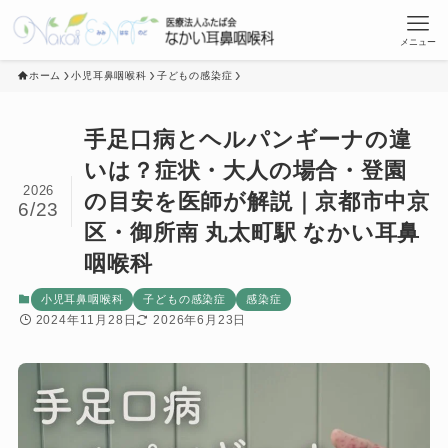
メニュー
ホーム
小児耳鼻咽喉科
子どもの感染症
手足口病とヘルパンギーナの違
いは？症状・大人の場合・登園
2026
の目安を医師が解説｜京都市中京
6/23
区・御所南 丸太町駅 なかい耳鼻
咽喉科
小児耳鼻咽喉科
子どもの感染症
感染症
2024年11月28日
2026年6月23日