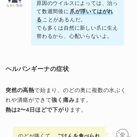
原因のウイルスによっては、治っ
なかい先生
て数週間後に
爪が浮いてはがれ
る
ことがあるんだ。
でも多くは自然に新しい爪に生え
替わるから、心配いらないよ。
ヘルパンギーナの症状
突然の高熱
で始まり、のどの奥に複数の水ぶく
れや潰瘍ができて
強く痛み
ます。
熱は2〜4日ほどで下がり
ます。
のどが痛くて、
ごはんを食べられ