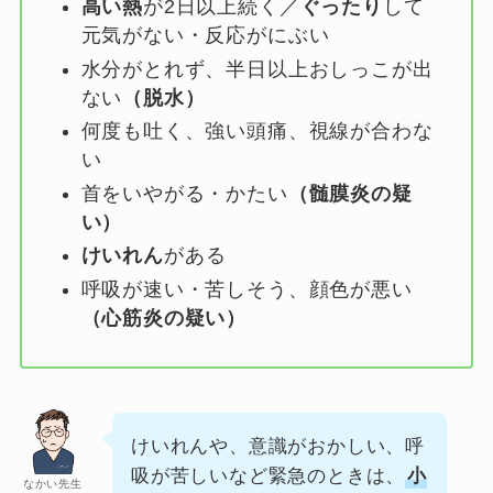
高い熱
が2日以上続く／
ぐったり
して
元気がない・反応がにぶい
水分がとれず、半日以上おしっこが出
ない
（脱水）
何度も吐く、強い頭痛、視線が合わな
い
首をいやがる・かたい
（髄膜炎の疑
い）
けいれん
がある
呼吸が速い・苦しそう、顔色が悪い
（心筋炎の疑い）
けいれんや、意識がおかしい、呼
吸が苦しいなど緊急のときは、
小
なかい先生