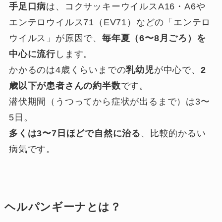
手足口病
は、コクサッキーウイルスA16・A6や
エンテロウイルス71（EV71）などの「エンテロ
ウイルス」が原因で、
毎年夏（6〜8月ごろ）を
中心に流行
します。
かかるのは4歳くらいまでの
乳幼児
が中心で、
2
歳以下が患者さんの約半数
です。
潜伏期間（うつってから症状が出るまで）は3〜
5日。
多くは3〜7日ほどで自然に治る
、比較的かるい
病気です。
ヘルパンギーナとは？